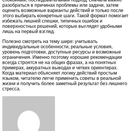
разобраться в причинах проблемы или задачи, затем
оценить возможные варианты действий и только после
этого выбирать конкретные шаги. Такой формат помогает
избежать лишней спешки, типичных ошибок и
поверхностных решений, которые выглядят удобными
лишь на первый взгляд.
Полезно смотреть на тему шире: учитывать
индивидуальные особенности, реальные условия,
уровень подготовки, доступные ресурсы и возможные
ограничения. Именно поэтому хорошие рекомендации
всегда строятся не на общих фразах, а на понятных
примерах, аккуратных выводах и четких ориентирах.
Когда материал объясняет логику действий простым
языком, читателю легче применить советы в реальной
жизни и получить более заметный результат без лишнего
стресса.
Facebook
Twitter
LinkedIn
Tumblr
Pinterest
Reddit
VKontakte
Odnoklassniki
Skype
WhatsApp
Telegram
Viber
Share
Print
via
Email