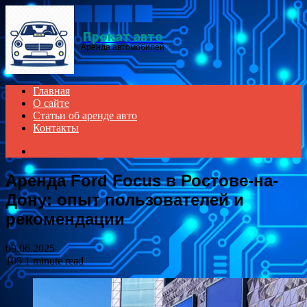
Menu
Прокат авто
Аренда автомобилей
Главная
О сайте
Статьи об аренде авто
Контакты
Search
for
Аренда Ford Focus в Ростове-на-
Дону: опыт пользователей и
рекомендации
09.06.2025
105
1 minute read