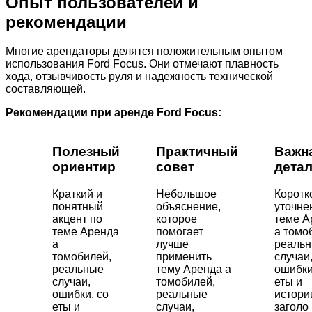
Опыт пользователей и
рекомендации
Многие арендаторы делятся положительным опытом
использования Ford Focus. Они отмечают плавность
хода, отзывчивость руля и надежность технической
составляющей.
Рекомендации при аренде Ford Focus:
Полезный
Практичный
Важн
ориентир
совет
дета
Краткий и
Небольшое
Коротк
понятный
объяснение,
уточне
акцент по
которое
теме А
теме Аренда
помогает
а томо
а
лучше
реаль
томобилей,
применить
случаи
реальные
тему Аренда а
ошибки
случаи,
томобилей,
еты и
ошибки, со
реальные
истори
еты и
случаи,
заголо 