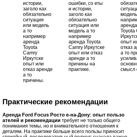
истории,
ошибки, со еты
обязат
заголо ках
и истории,
ситуац
обязательно
заголо ках
модель
ситуация
обязательно
напри
или модель
ситуация или
аренда
а то
модель а то
Toyota
например
например
Иркутс
аренда
аренда Toyota
опыт и
Toyota
Camry Иркутске
отказ 
Camry
опыт или отказ
а то п
Иркутске
аренде а то
усили
опыт или
причины на
основн
отказ аренде
практике.
смысл 
а то
причины.
Практические рекомендации
Аренда Ford Focus Росто е-на-Дону: опыт пользо
ателей и рекомендации
требует не только общего
понимания темы, но и внимательного отношения к
деталям. На практике больше всего пользы приносит
спокойный, последовательный подход: сначала важно