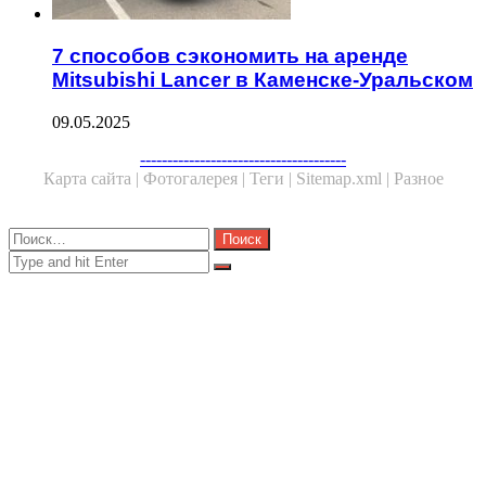
7 способов сэкономить на аренде
Mitsubishi Lancer в Каменске-Уральском
09.05.2025
Facebook
Twitter
WhatsApp
Telegram
--------------------------------------
Карта сайта |
Фотогалерея |
Теги |
Sitemap.xml |
Разное
Close
Найти:
Close
Search
for