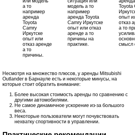
или модель
ситуация или
аренда
а то
модель а то
Toyota
например
например
Иркутс
аренда
аренда Toyota
опыт и
Toyota
Camry Иркутске
отказ 
Camry
опыт или отказ
а то п
Иркутске
аренде а то
усили
опыт или
причины на
основн
отказ аренде
практике.
смысл 
а то
причины.
Несмотря на множество плюсов, у аренды Mitsubishi
Outlander в Барнауле есть и некоторые минусы, на
которые стоит обратить внимание:
Более высокая стоимость аренды по сравнению с
другими автомобилями.
Не самое динамичное ускорение из-за большого
веса.
Некоторые пользователи могут почувствовать
нехватку спортивности в управлении.
Практические рекомендации