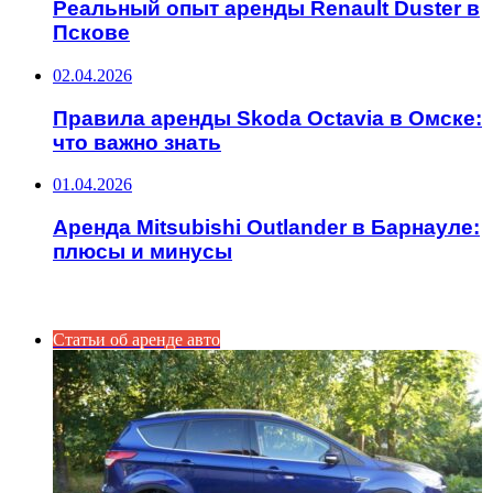
Реальный опыт аренды Renault Duster в
Пскове
02.04.2026
Правила аренды Skoda Octavia в Омске:
что важно знать
01.04.2026
Аренда Mitsubishi Outlander в Барнауле:
плюсы и минусы
ИНТЕРЕСНОЕ
Статьи об аренде авто