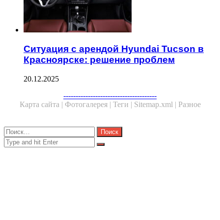
Ситуация с арендой Hyundai Tucson в
Красноярске: решение проблем
20.12.2025
Facebook
Twitter
WhatsApp
Telegram
--------------------------------------
Карта сайта |
Фотогалерея |
Теги |
Sitemap.xml |
Разное
Close
Найти:
Close
Search
for