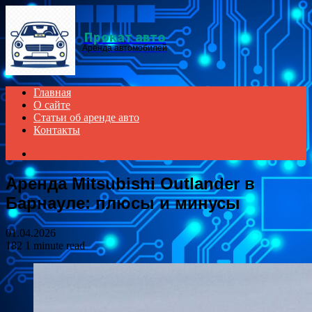
Menu
Прокат авто
Аренда автомобилей
Главная
О сайте
Статьи об аренде авто
Контакты
Search
for
Аренда Mitsubishi Outlander в
Барнауле: плюсы и минусы
01.04.2026
182
1 minute read