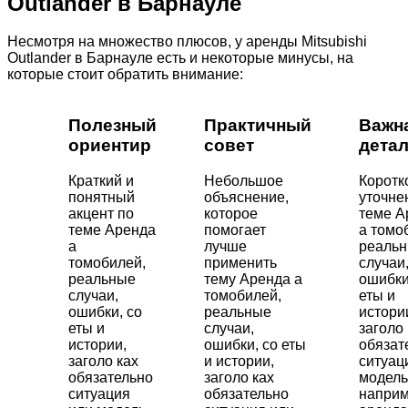
Outlander в Барнауле
Несмотря на множество плюсов, у аренды Mitsubishi
Outlander в Барнауле есть и некоторые минусы, на
которые стоит обратить внимание:
Полезный
Практичный
Важн
ориентир
совет
дета
Краткий и
Небольшое
Коротк
понятный
объяснение,
уточне
акцент по
которое
теме А
теме Аренда
помогает
а томо
а
лучше
реаль
томобилей,
применить
случаи
реальные
тему Аренда а
ошибки
случаи,
томобилей,
еты и
ошибки, со
реальные
истори
еты и
случаи,
заголо 
истории,
ошибки, со еты
обязат
заголо ках
и истории,
ситуац
обязательно
заголо ках
модель
ситуация
обязательно
напри