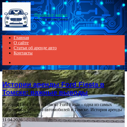
Menu
Прокат авто
Аренда автомобилей
Главная
О сайте
Статьи об аренде авто
Контакты
Search
for
21.02.2026
Истории аренды Ford Fiesta в
Томске: важные выводы
История Ford Fiesta в Томске Ford Fiesta – одна из самых
популярных моделей автомобилей в Томске. История аренды
этого компактного…
11.04.2026