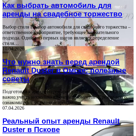
Как выбрать автомобиль для
аренды на свадебное торжество
Выбор стиля Подбор автомобиля для свадебного торжества –
ответственное мероприятие, требующее внимательного
подхода. Одним из первых шагов является определение
стиля…
10.04.2026
Что нужно знать перед арендой
Renault Duster в Омске: полезные
советы
Подготовка к аренде Перед арендой Renault Duster в Омске
важно учесть несколько ключевых моментов. Прежде всего,
ознакомьтесь с условиями аренды…
07.04.2026
Реальный опыт аренды Renault
Duster в Пскове