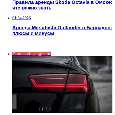
Правила аренды Skoda Octavia в Омске:
что важно знать
01.04.2026
Аренда Mitsubishi Outlander в Барнауле:
плюсы и минусы
ИНТЕРЕСНОЕ
Статьи об аренде авто