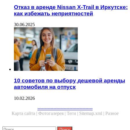
Отказ в аренде Nissan X-Trail в Иркутске:
как избежать неприятностей
30.06.2025
10 советов по выбору дешевой аренды
автомобиля на отпуск
10.02.2026
--------------------------------------
Карта сайта |
Фотогалерея |
Теги |
Sitemap.xml |
Разное
Close
Найти: