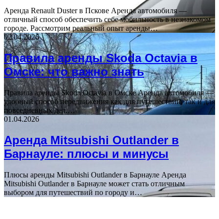
Аренда Renault Duster в Пскове Аренда автомобиля —
отличный способ обеспечить себе мобильность в незнакомом
городе. Рассмотрим реальный опыт аренды…
02.04.2026
Правила аренды Skoda Octavia в
Омске: что важно знать
Правила аренды Skoda Octavia в Омске Аренда автомобиля —
удобный способ передвижения как для путешествий, так и для
повседневных дел.…
01.04.2026
Аренда Mitsubishi Outlander в
Барнауле: плюсы и минусы
Плюсы аренды Mitsubishi Outlander в Барнауле Аренда
Mitsubishi Outlander в Барнауле может стать отличным
выбором для путешествий по городу и…
ПОПУЛЯРНЫЕ СТАТЬИ